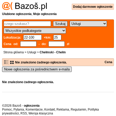
Dodaj
darmowe
ogłoszenie
Ulubione ogłoszenia
,
Moje ogłoszenia
Lokalizacja:
+km:
Cena od:
- do:
zł
Strona główna
>
Usługi
>
Chełmski - Chełm
Cena
Nie znaleziono żadnego ogłoszenia.
Nowe ogłoszenia za pośrednictwem e-maila
Nie znaleziono żadnego ogłoszenia.
©2026 Bazoš -
ogłoszenia
Pomoc
,
Pytania
,
Komentarze
,
Kontakt
,
Reklama
,
Regulamin
,
Polityka
prywatności
,
RSS
,