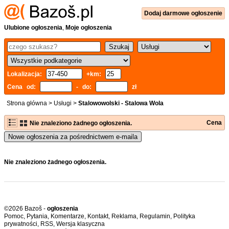
Dodaj
darmowe
ogłoszenie
Ulubione ogłoszenia
,
Moje ogłoszenia
Lokalizacja:
+km:
Cena od:
- do:
zł
Strona główna
>
Usługi
>
Stalowowolski - Stalowa Wola
Cena
Nie znaleziono żadnego ogłoszenia.
Nowe ogłoszenia za pośrednictwem e-maila
Nie znaleziono żadnego ogłoszenia.
©2026 Bazoš -
ogłoszenia
Pomoc
,
Pytania
,
Komentarze
,
Kontakt
,
Reklama
,
Regulamin
,
Polityka
prywatności
,
RSS
,